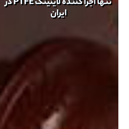
تنها اجرا کننده لاینینگ PTFE در
ایران