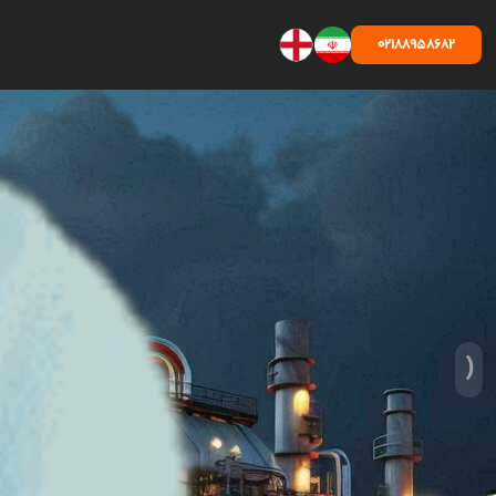
02188958682
‹