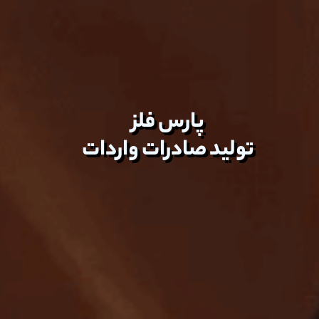
پارس فلز
نها اجرا کننده لاینینگ PTFE در ایران