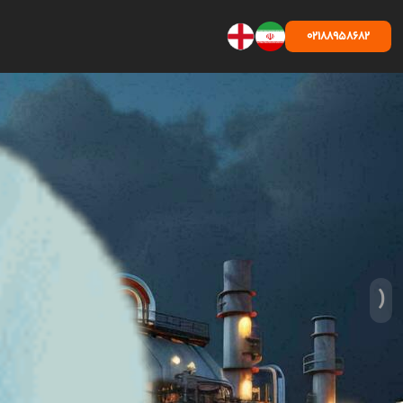
02188958682
‹